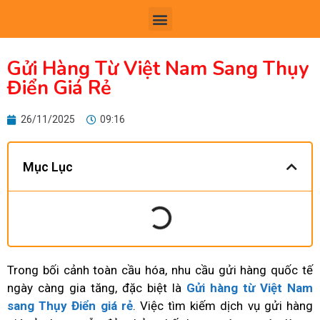
TRANG CHỦ
GIỚI THIỆU
GỬI HÀNG QUỐC TẾ
CHUYỂN PHÁT NHANH
TIN TỨC
LIÊN H
Gửi Hàng Từ Việt Nam Sang Thụy
Điển Giá Rẻ
26/11/2025
09:16
Mục Lục
Trong bối cảnh toàn cầu hóa, nhu cầu gửi hàng quốc tế
ngày càng gia tăng, đặc biệt là
Gửi hàng từ Việt Nam
sang Thụy Điển giá rẻ
. Việc tìm kiếm dịch vụ gửi hàng