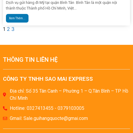
Dịch vụ gửi hàng đi Mỹ tại quận Bình Tân Bình Tân là một quận nội
thành thuộc Thành phố Hồ Chí Minh, Việt...
Xem Thêm...
1
2
3
THÔNG TIN LIÊN HỆ
CÔNG TY TNHH SAO MAI EXPRESS
Địa chỉ: Số 35 Tân Canh – Phường 1 – Q.Tân Bình – TP Hồ
Chí Minh
Hotline: 0327413455 - 0379103005
Gmail: Sale.guihangquocte@gmai.com