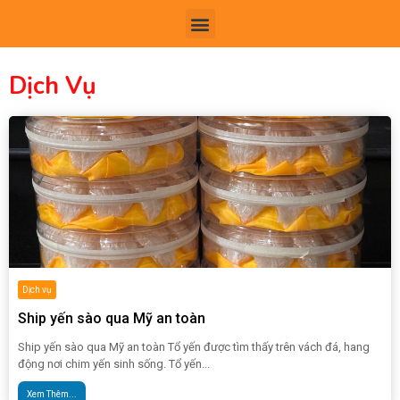
TRANG CHỦ
GIỚI THIỆU
GỬI HÀNG QUỐC TẾ
CHUYỂN PHÁT NHANH
TIN TỨC
LIÊN H
Dịch Vụ
Dịch vụ
Ship yến sào qua Mỹ an toàn
Ship yến sào qua Mỹ an toàn Tổ yến được tìm thấy trên vách đá, hang
động nơi chim yến sinh sống. Tổ yến...
Xem Thêm...