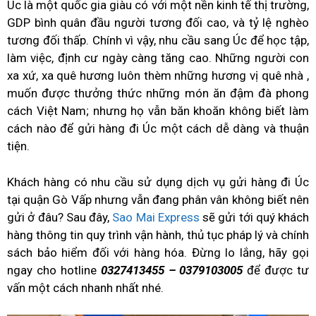
Úc là một quốc gia giàu có với một nền kinh tế thị trường,
GDP bình quân đầu người tương đối cao, và tỷ lệ nghèo
tương đối thấp. Chính vì vậy, nhu cầu sang Úc để học tập,
làm việc, định cư ngày càng tăng cao. Những người con
xa xứ, xa quê hương luôn thèm những hương vị quê nhà ,
muốn được thưởng thức những món ăn đậm đà phong
cách Việt Nam; nhưng họ vẫn băn khoăn không biết làm
cách nào để gửi hàng đi Úc một cách dễ dàng và thuận
tiện.
Khách hàng có nhu cầu sử dụng dịch vụ gửi hàng đi Úc
tại quận Gò Vấp nhưng vẫn đang phân vân không biết nên
gửi ở đâu? Sau đây,
Sao Mai Express
sẽ gửi tới quý khách
hàng thông tin quy trình vận hành, thủ tục pháp lý và chính
sách bảo hiểm đối với hàng hóa. Đừng lo lắng, hãy gọi
ngay cho hotline
0327413455
– 0379103005
để được tư
vấn một cách nhanh nhất nhé.