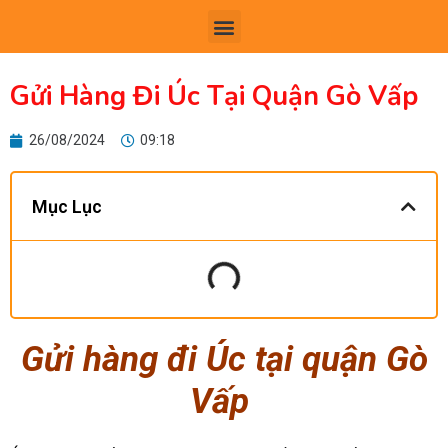
TRANG CHỦ
GIỚI THIỆU
GỬI HÀNG QUỐC TẾ
CHUYỂN PHÁT NHANH
TIN TỨC
LIÊN H
Gửi Hàng Đi Úc Tại Quận Gò Vấp
26/08/2024
09:18
Mục Lục
Gửi hàng đi Úc tại quận Gò
Vấp