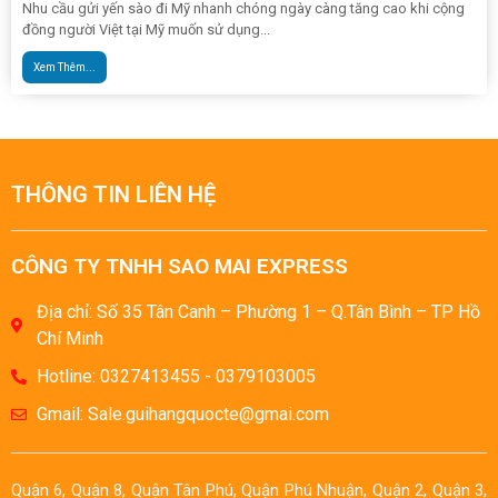
Nhu cầu gửi yến sào đi Mỹ nhanh chóng ngày càng tăng cao khi cộng
đồng người Việt tại Mỹ muốn sử dụng...
Xem Thêm...
THÔNG TIN LIÊN HỆ
CÔNG TY TNHH SAO MAI EXPRESS
Địa chỉ: Số 35 Tân Canh – Phường 1 – Q.Tân Bình – TP Hồ
Chí Minh
Hotline: 0327413455 - 0379103005
Gmail: Sale.guihangquocte@gmai.com
Quận 6, Quận 8, Quận Tân Phú, Quận Phú Nhuận, Quận 2, Quận 3,