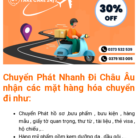
Chuyển Phát Nhanh Đi Châu Âu
nhận các mặt hàng hóa chuyển
đi như:
Chuyển Phát hồ sơ ,bưu phẩm , bưu kiện , hàng
mẫu , giấy tờ quan trọng, thư từ , tài liệu , thẻ visa ,
hộ chiếu ,…
Hàng mỹ phẩm gồm kem dưỡng da , dầu gội ,…