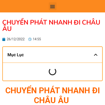
TRANG CHỦ
GIỚI THIỆU
GỬI HÀNG QUỐC TẾ
CHUYỂN PHÁT NHANH
TIN TỨC
LIÊN H
CHUYỂN PHÁT NHANH ĐI CHÂU
ÂU
26/12/2022
14:55
Mục Lục
CHUYỂN PHÁT NHANH ĐI
CHÂU ÂU